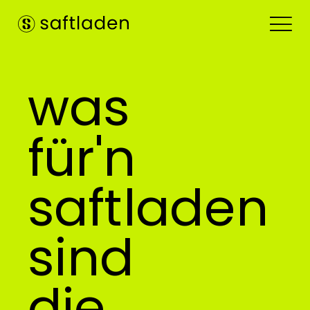
was
für'n
saftladen
sind
die