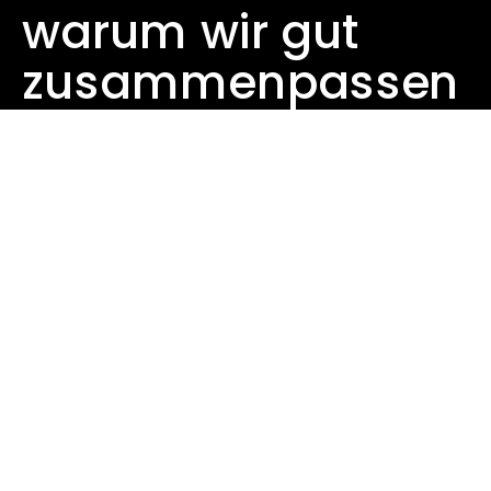
warum wir gut
zusammenpassen
könnten.
Nicht nur unser Name fällt aus der Reihe - 
unsere Outcomes tun das auch. Wir sind 
keine Agentur wie jede andere. Wir verstehen 
uns als Creative Hub mit starken, kreativen 
Köpfen und einem deutschlandweiten 
Netzwerk aus Marketing-Spezialisten. 
Gemeinsam mit unserem gewachsenen 
Netzwerk aus Partneragenturen und 
Expert:innen bündeln wir genau die 
Kompetenzen, die ein Projekt wirklich 
voranbringen.